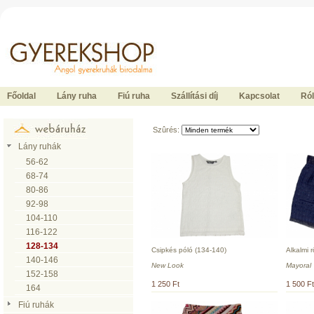
Ide kattintson a fõoldalhoz
Főoldal
Lány ruha
Fiú ruha
Szállítási díj
Kapcsolat
Ró
Szûrés:
Lány ruhák
56-62
68-74
80-86
92-98
104-110
116-122
128-134
Csipkés póló (134-140)
Alkalmi 
140-146
New Look
Mayoral
152-158
1 250 Ft
1 500 Ft
164
Fiú ruhák