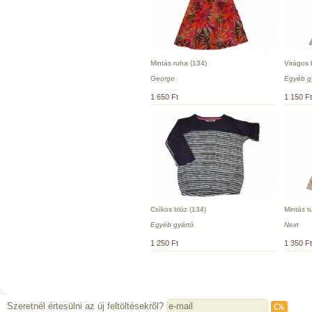
Mintás ruha (134)
Virágos 
George
Egyéb g
1 650 Ft
1 150 Ft
Csíkos blúz (134)
Mintás t
Egyéb gyártó
Next
1 250 Ft
1 350 Ft
Szeretnél értesülni az új feltöltésekrõl?