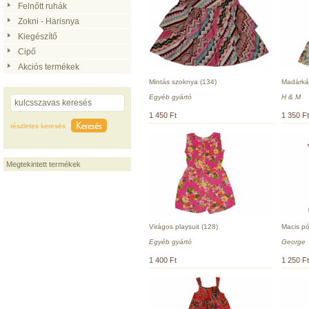
Felnőtt ruhák
Zokni - Harisnya
Kiegészítő
Cipő
Akciós termékek
Mintás szoknya (134)
Madárká
Egyéb gyártó
H & M
1 450 Ft
1 350 Ft
részletes keresés
Megtekintett termékek
Virágos playsuit (128)
Macis pó
Egyéb gyártó
George
1 400 Ft
1 250 Ft