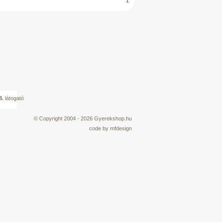
1
8.
látogató
© Copyright 2004 - 2026
Gyerekshop.hu
code by
mfdesign