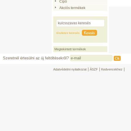
Cipő
Akciós termékek
részletes keresés
Megtekintett termékek
Szeretnél értesülni az új feltöltésekrõl?
|
|
|
Adatvédelmi nyilatkozat
ÁSZF
Kedvencekhez