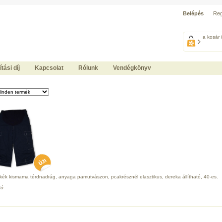
Belépés
Reg
a kosár 
ítási díj
Kapcsolat
Rólunk
Vendégkönyv
.kék kismama térdnadrág, anyaga pamutvászon, pcakrésznél elasztikus, dereka állítható, 40-es.
tó