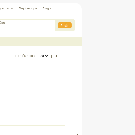
isztráció
Saját mappa
Súgó
üres
Termék / oldal:
|
1