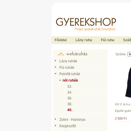
Ide kattintson a fõoldalhoz
Főoldal
Lány ruha
Fiú ruha
Száll
Szûrés:
Lány ruhák
Fiú ruhák
Felnőtt ruhák
nõi ruhák
32.
34.
36.
38.
ÚJ! C & A s
40.
Egyéb gyár
2 500 Ft
Zokni - Harisnya
Kiegészítő