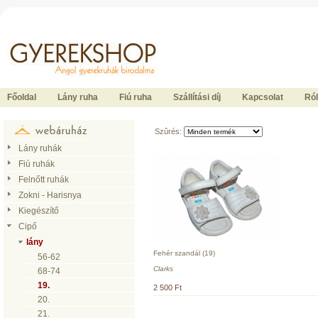
Ide kattintson a fõoldalhoz
Főoldal
Lány ruha
Fiú ruha
Szállítási díj
Kapcsolat
Ró
Szûrés:
Lány ruhák
Fiú ruhák
Felnőtt ruhák
Zokni - Harisnya
Kiegészítő
Cipő
lány
Fehér szandál (19)
56-62
Clarks
68-74
19.
2 500 Ft
20.
21.