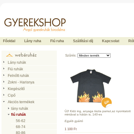
Ide kattintson a fõoldalhoz
Főoldal
Lány ruha
Fiú ruha
Szállítási díj
Kapcsolat
Ró
Szûrés:
Lány ruhák
Fiú ruhák
Felnőtt ruhák
Zokni - Harisnya
Kiegészítő
Cipő
Akciós termékek
lány ruhák
ÚJ! Kidz ing, anyaga tiszta pamut,az nyomtatott
fiú ruhák
mintával a hátán is, 140-es
56-62
Egyéb gyártó
68-74
1 100 Ft
80-86