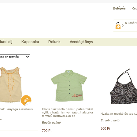
Belépés
Reg
a kosár 
ítási díj
Kapcsolat
Rólunk
Vendégkönyv
póló, anyaga elasztikus
Okids blúz,tiszta pamut, patentokkal
nyilik,a hátán is nyomtatott,halacska
Nyakban megkötős top (1
formájú mintával,116-os
tó
Egyéb gyártó
Egyéb gyártó
300 Ft
700 Ft