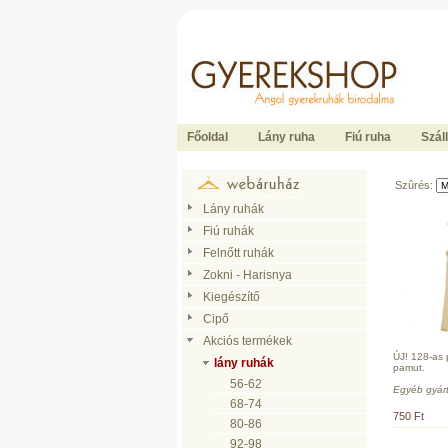
Ide kattintson a fõoldalhoz
Főoldal
Lány ruha
Fiú ruha
Száll
Szûrés:
Lány ruhák
Fiú ruhák
Felnőtt ruhák
Zokni - Harisnya
Kiegészítő
Cipő
Akciós termékek
ÚJ! 128-as 
lány ruhák
pamut.
56-62
Egyéb gyár
68-74
750 Ft
80-86
92-98