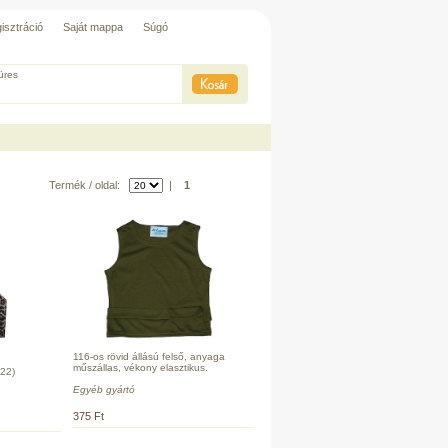
isztráció
Saját mappa
Súgó
üres
Termék / oldal:
|
1
116-os rövid állású felső, anyaga
műszállas, vékony elasztikus.
22)
Egyéb gyártó
375 Ft