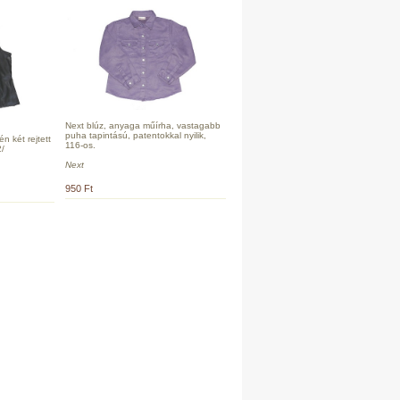
Next blúz, anyaga műírha, vastagabb
puha tapintású, patentokkal nyilik,
n két rejtett
116-os.
2/
Next
950 Ft