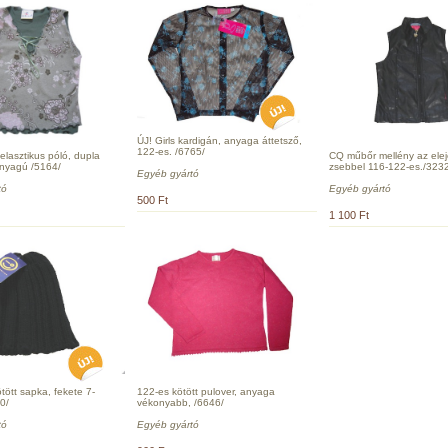
ÚJ! Girls kardigán, anyaga áttetsző,
122-es. /6765/
elasztikus póló, dupla
CQ műbőr mellény az elejé
anyagú /5164/
zsebbel 116-122-es./323
Egyéb gyártó
tó
Egyéb gyártó
500 Ft
1 100 Ft
tött sapka, fekete 7-
122-es kötött pulover, anyaga
0/
vékonyabb, /6646/
tó
Egyéb gyártó