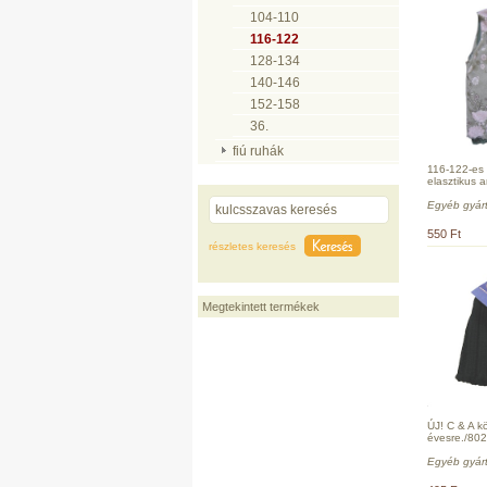
104-110
116-122
128-134
140-146
152-158
36.
fiú ruhák
116-122-es 
elasztikus 
Egyéb gyár
550 Ft
részletes keresés
Megtekintett termékek
ÚJ! C & A kö
évesre./802
Egyéb gyár