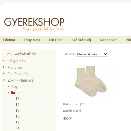
Ide kattintson a fõoldalhoz
Főoldal
Lány ruha
Fiú ruha
Szállítási díj
Kapcsolat
Ró
Szûrés:
Lány ruhák
Fiú ruhák
Felnőtt ruhák
Zokni - Harisnya
lány
fiú
15.
Kötött zokni (24)
16.
17.
Egyéb gyártó
18.
400 Ft
19.
21.