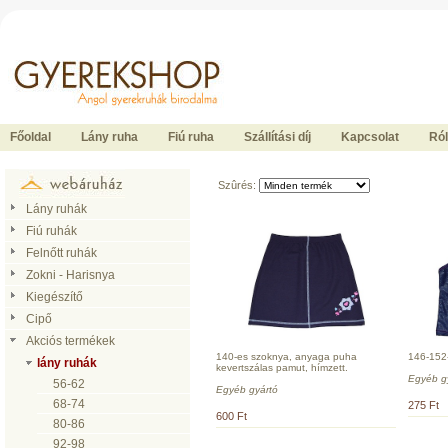
Ide kattintson a fõoldalhoz
Főoldal
Lány ruha
Fiú ruha
Szállítási díj
Kapcsolat
Ró
Szûrés:
Lány ruhák
Fiú ruhák
Felnőtt ruhák
Zokni - Harisnya
Kiegészítő
Cipő
Akciós termékek
140-es szoknya, anyaga puha
146-152-
lány ruhák
kevertszálas pamut, hímzett.
Egyéb g
56-62
Egyéb gyártó
68-74
275 Ft
600 Ft
80-86
92-98