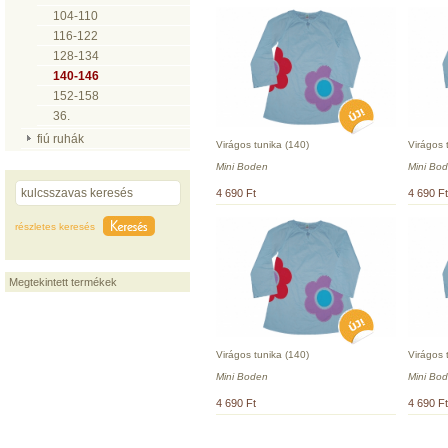
104-110
116-122
128-134
140-146
152-158
36.
fiú ruhák
Virágos tunika (140)
Virágos 
Mini Boden
Mini Bo
4 690 Ft
4 690 Ft
részletes keresés
Megtekintett termékek
Virágos tunika (140)
Virágos 
Mini Boden
Mini Bo
4 690 Ft
4 690 Ft