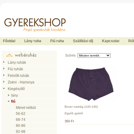
Ide kattintson a fõoldalhoz
Főoldal
Lány ruha
Fiú ruha
Szállítási díj
Kapcsolat
Ró
Szûrés:
Lány ruhák
Fiú ruhák
Felnőtt ruhák
Zokni - Harisnya
Kiegészítő
lány
fiú
Boxer nadrág (140-146)
Méret nélkül
Egyéb gyártó
56-62
68-74
350 Ft
80-86
92-98