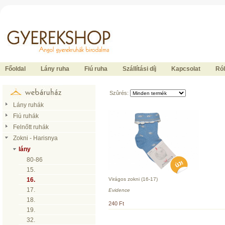
Ide kattintson a fõoldalhoz
Főoldal
Lány ruha
Fiú ruha
Szállítási díj
Kapcsolat
Ró
Szûrés:
Lány ruhák
Fiú ruhák
Felnőtt ruhák
Zokni - Harisnya
lány
80-86
15.
Virágos zokni (16-17)
16.
17.
Evidence
18.
240 Ft
19.
32.