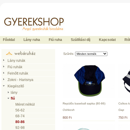
Ide kattintson a fõoldalhoz
Főoldal
Lány ruha
Fiú ruha
Szállítási díj
Kapcsolat
Ró
Szûrés:
Lány ruhák
Fiú ruhák
Felnőtt ruhák
Zokni - Harisnya
Kiegészítő
lány
fiú
Repülős baseball sapka (80-86)
Csíkos k
Méret nélkül
Oshkosh
Gap
56-62
68-74
800 Ft
750 Ft
80-86
92-98