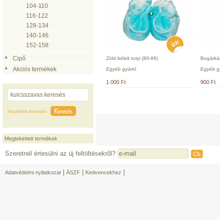
104-110
116-122
128-134
140-146
152-158
Cipő
Zöld bélelt tutyi (80-86)
Bogárká
Akciós termékek
Egyéb gyártó
Egyéb g
1 000 Ft
900 Ft
részletes keresés
Megtekintett termékek
Szeretnél értesülni az új feltöltésekrõl?
|
|
|
Adatvédelmi nyilatkozat
ÁSZF
Kedvencekhez