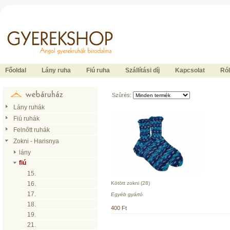
Ide kattintson a fõoldalhoz
Főoldal
Lány ruha
Fiú ruha
Szállítási díj
Kapcsolat
Ró
Szûrés:
Lány ruhák
Fiú ruhák
Felnőtt ruhák
Zokni - Harisnya
lány
fiú
15.
Kötött zokni (28)
16.
17.
Egyéb gyártó
18.
400 Ft
19.
21.