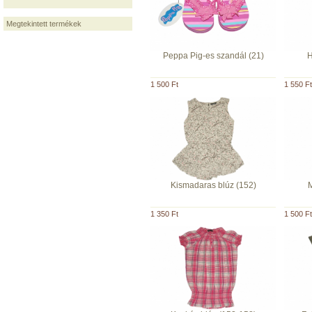
Megtekintett termékek
Peppa Pig-es szandál (21)
H
1 500 Ft
1 550 Ft
Kismadaras blúz (152)
M
1 350 Ft
1 500 Ft