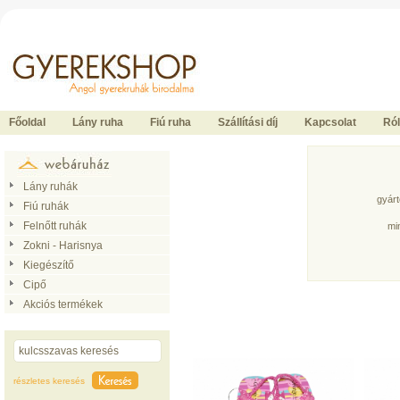
Ide kattintson a fõoldalhoz
Főoldal
Lány ruha
Fiú ruha
Szállítási díj
Kapcsolat
Ró
Lány ruhák
gyár
Fiú ruhák
Felnőtt ruhák
mi
Zokni - Harisnya
Kiegészítő
Cipő
Akciós termékek
részletes keresés