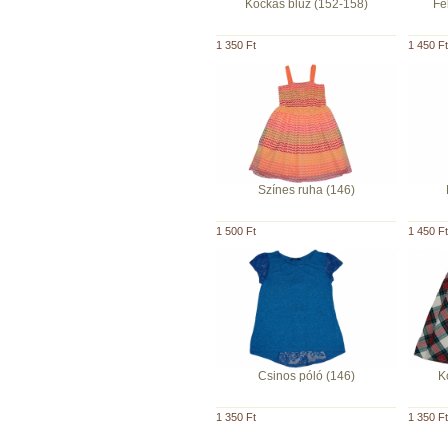
Kockás blúz (152-158)
Fe
1 350 Ft
1 450 Ft
Színes ruha (146)
1 500 Ft
1 450 Ft
Csinos póló (146)
K
1 350 Ft
1 350 Ft