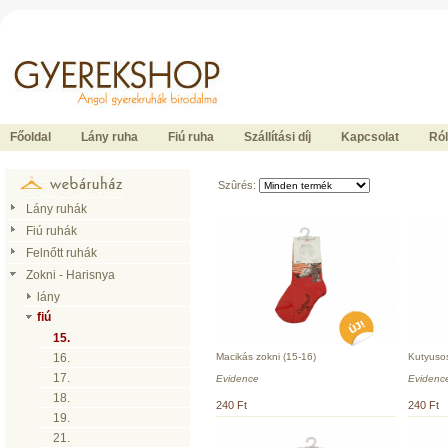
Ide kattintson a fõoldalhoz
Főoldal
Lány ruha
Fiú ruha
Szállítási díj
Kapcsolat
Ró
Szûrés:
Lány ruhák
Fiú ruhák
Felnőtt ruhák
Zokni - Harisnya
lány
fiú
15.
Macikás zokni (15-16)
Kutyusos
16.
17.
Evidence
Evidenc
18.
240 Ft
240 Ft
19.
21.