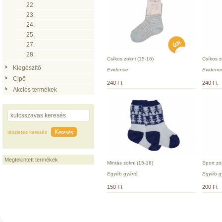
22.
23.
24.
25.
27.
28.
Csíkos zokni (15-16)
Csíkos z
Kiegészítő
Evidence
Evidenc
Cipő
240 Ft
240 Ft
Akciós termékek
részletes keresés
Megtekintett termékek
Mintás zokni (15-16)
Sport zo
Egyéb gyártó
Egyéb g
150 Ft
200 Ft