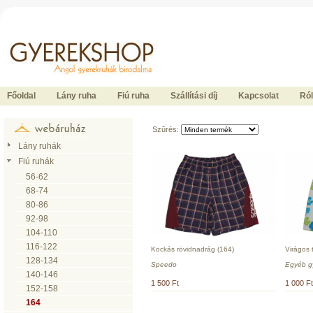
Ide kattintson a fõoldalhoz
Főoldal
Lány ruha
Fiú ruha
Szállítási díj
Kapcsolat
Ró
Szûrés:
Lány ruhák
Fiú ruhák
56-62
68-74
80-86
92-98
104-110
116-122
Kockás rövidnadrág (164)
Virágos 
128-134
Speedo
Egyéb g
140-146
1 500 Ft
1 000 Ft
152-158
164