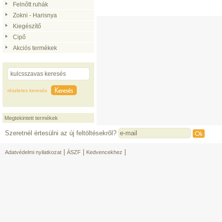
Felnőtt ruhák
Zokni - Harisnya
Kiegészítő
Cipő
Akciós termékek
részletes keresés
Megtekintett termékek
Szeretnél értesülni az új feltöltésekrõl?
|
|
|
Adatvédelmi nyilatkozat
ÁSZF
Kedvencekhez