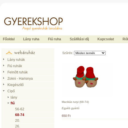
Ide kattintson a fõoldalhoz
Főoldal
Lány ruha
Fiú ruha
Szállítási díj
Kapcsolat
Ró
Szûrés:
Lány ruhák
Fiú ruhák
Felnőtt ruhák
Zokni - Harisnya
Kiegészítő
Cipő
lány
Macikás tutyi (68-74)
fiú
Egyéb gyártó
56-62
68-74
650 Ft
20.
26.