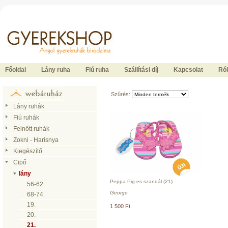
Ide kattintson a fõoldalhoz
Főoldal
Lány ruha
Fiú ruha
Szállítási díj
Kapcsolat
Ró
Szûrés:
Lány ruhák
Fiú ruhák
Felnőtt ruhák
Zokni - Harisnya
Kiegészítő
Cipő
lány
Peppa Pig-es szandál (21)
56-62
George
68-74
19.
1 500 Ft
20.
21.