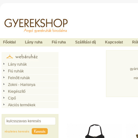
Ide kattintson a fõoldalhoz
Főoldal
Lány ruha
Fiú ruha
Szállítási díj
Kapcsolat
Ró
Lány ruhák
gyár
Fiú ruhák
Felnőtt ruhák
mi
Zokni - Harisnya
Kiegészítő
Cipő
Akciós termékek
részletes keresés