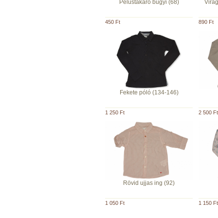
Pelustakaró bugyi (68)
Virág
450 Ft
890 Ft
Fekete póló (134-146)
1 250 Ft
2 500 Ft
Rövid ujjas ing (92)
1 050 Ft
1 150 Ft