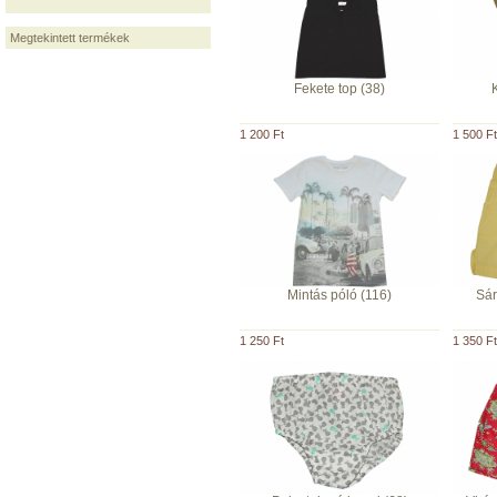
Megtekintett termékek
Fekete top (38)
1 200 Ft
1 500 Ft
Mintás póló (116)
Sár
1 250 Ft
1 350 Ft