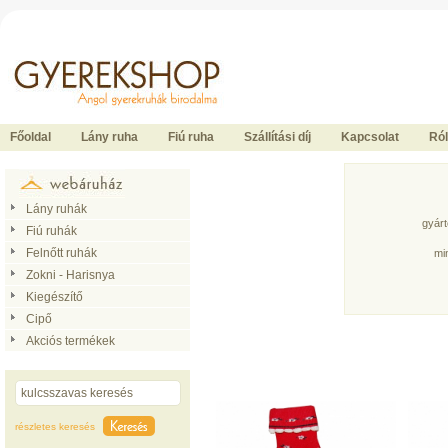
Ide kattintson a fõoldalhoz
Főoldal
Lány ruha
Fiú ruha
Szállítási díj
Kapcsolat
Ró
Lány ruhák
gyár
Fiú ruhák
Felnőtt ruhák
mi
Zokni - Harisnya
Kiegészítő
Cipő
Akciós termékek
részletes keresés